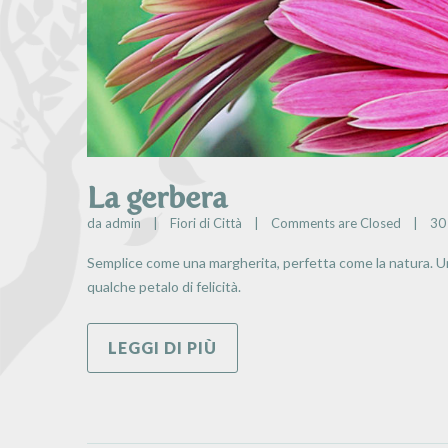
La gerbera
da 
admin
|
Fiori di Città
|
Comments are Closed
|
30 
Semplice come una margherita, perfetta come la natura. Un fi
qualche petalo di felicità.
LEGGI DI PIÙ