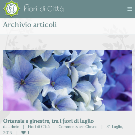
Archivio articoli
Ortensie e ginestre, tra i fiori di luglio
da 
admin
|
Fiori di Città
|
Comments are Closed
|
31 Luglio, 
1
2019    
|