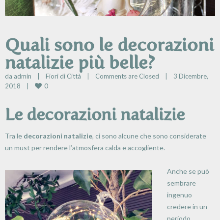
Quali sono le decorazioni
natalizie più belle?
da 
admin
|
Fiori di Città
|
Comments are Closed
|
3 Dicembre, 
0
2018    
|
Le decorazioni natalizie
Tra le
decor
azioni natalizie
, ci sono alcune che sono considerate
un must per rendere l’atmosfera calda e accogliente.
Anche se può
sembrare
ingenuo
credere in un
periodo