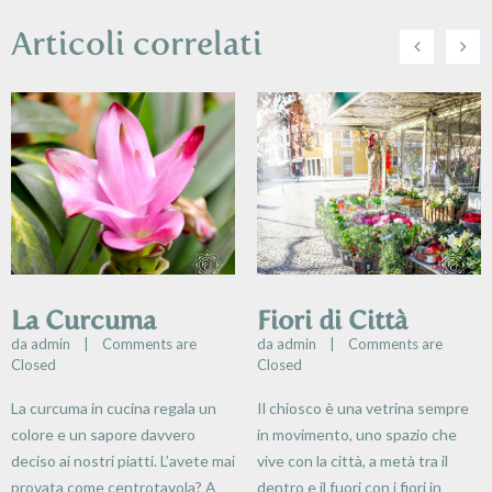
Articoli correlati
La Curcuma
Fiori di Città
da 
admin
    |    
Comments are 
da 
admin
    |    
Comments are 
Closed
Closed
La curcuma in cucina regala un
Il chiosco è una vetrina sempre
colore e un sapore davvero
in movimento, uno spazio che
deciso ai nostri piatti. L’avete mai
vive con la città, a metà tra il
provata come centrotavola? A
dentro e il fuori con i fiori in