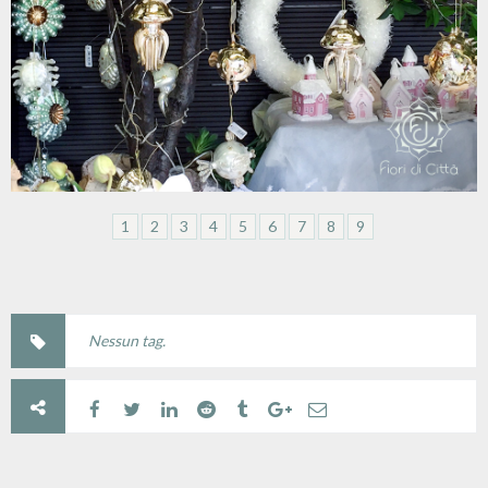
1
2
3
4
5
6
7
8
9
Nessun tag.