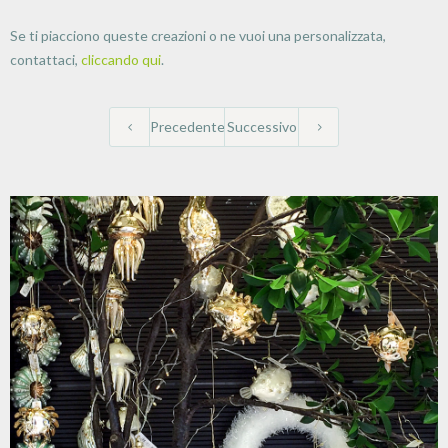
Se ti piacciono queste creazioni o ne vuoi una personalizzata,
contattaci,
cliccando qui
.
Precedente
Successivo