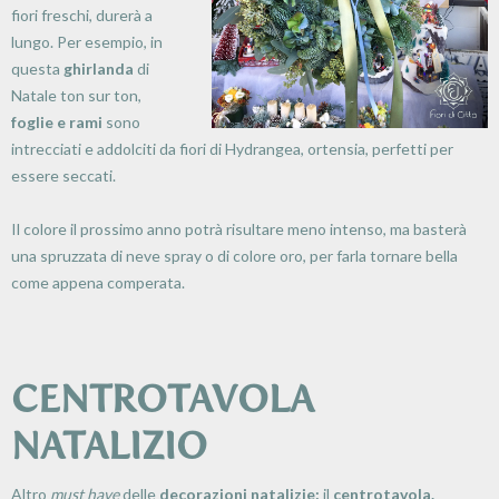
fiori freschi, durerà a
lungo. Per esempio, in
questa
ghirlanda
di
Natale ton sur ton,
foglie e rami
sono
intrecciati e addolciti da fiori di Hydrangea, ortensia, perfetti per
essere seccati.
Il colore il prossimo anno potrà risultare meno intenso, ma basterà
una spruzzata di neve spray o di colore oro, per farla tornare bella
come appena comperata.
CENTROTAVOLA
NATALIZIO
Altro
must have
delle
decorazioni natalizie:
il
centrotavola.