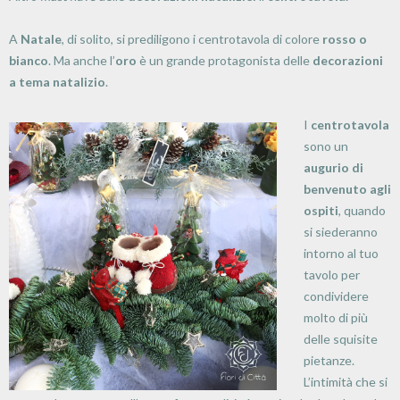
A
Natale
, di solito, si prediligono i centrotavola di colore
rosso o
bianco
. Ma anche l’
oro
è un grande protagonista delle
decorazioni
a tema natalizio
.
I
centrotavola
sono un
augurio di
benvenuto agli
ospiti
, quando
si siederanno
intorno al tuo
tavolo per
condividere
molto di più
delle squisite
pietanze.
L’intimità che si