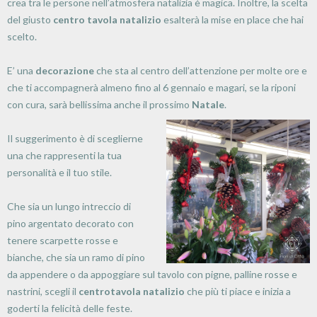
crea tra le persone nell’atmosfera natalizia è magica. Inoltre, la scelta
del giusto
centro tavola natalizio
esalterà la mise en place che hai
scelto.
E’ una
decorazione
che sta al centro dell’attenzione per molte ore e
che ti accompagnerà almeno fino al 6 gennaio e magari, se la riponi
con cura, sarà bellissima anche il prossimo
Natale
.
Il suggerimento è di sceglierne
una che rappresenti la tua
personalità e il tuo stile.
Che sia un lungo intreccio di
pino argentato decorato con
tenere scarpette rosse e
bianche, che sia un ramo di pino
da appendere o da appoggiare sul tavolo con pigne, palline rosse e
nastrini, scegli il
centrotavola natalizio
che più ti piace e inizia a
goderti la felicità delle feste.