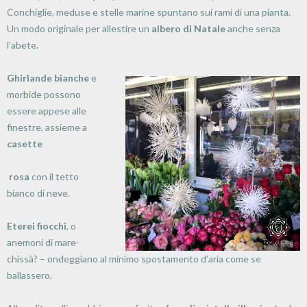
Conchiglie, meduse e stelle marine spuntano sui rami di una pianta.
Un modo originale per allestire un
albero di Natale
anche senza
l’abete.
Ghirlande bianche
e
morbide possono
essere appese alle
finestre, assieme a
casette
rosa
con il tetto
bianco di neve.
Eterei fiocchi
, o
anemoni di mare-
chissà? – ondeggiano al minimo spostamento d’aria come se
ballassero.