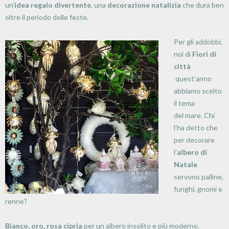
un’
idea regalo divertente
, una
decorazione natalizia
che dura ben
oltre il periodo delle feste.
Per gli addobbi,
noi di
Fiori di
città
quest’anno
abbiamo scelto
il tema
del mare. Chi
l’ha detto che
per decorare
l’
albero di
Natale
servono palline,
funghi, gnomi e
renne?
Bianco, oro, rosa cipria
per un albero insolito e più moderno.