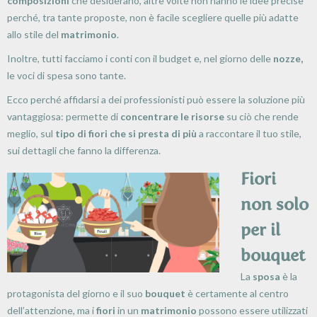
composizioni
che desiderano, altre volte non hanno le idee precise
perché, tra tante proposte, non è facile scegliere quelle più adatte
allo stile del
matrimonio
.
Inoltre, tutti facciamo i conti con il budget e, nel giorno delle
nozze,
le voci di spesa sono tante.
Ecco perché affidarsi a dei professionisti può essere la soluzione più
vantaggiosa: permette di
concentrare le risorse
su ciò che rende
meglio, sul
tipo di fiori che si presta di più
a raccontare il tuo stile,
sui dettagli che fanno la differenza.
Fiori
non solo
per il
bouquet
La
sposa
è la
protagonista del giorno e il suo
bouquet
è certamente al centro
dell’attenzione, ma i
fiori
in un
matrimonio
possono essere utilizzati