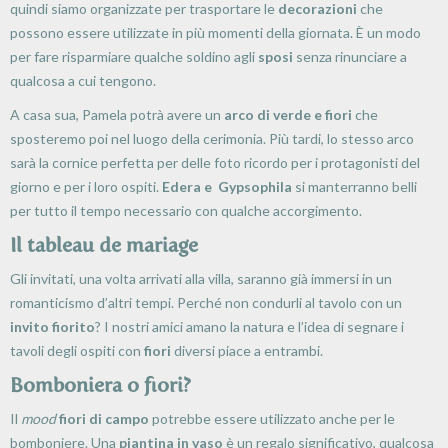
quindi siamo organizzate per trasportare le
decorazioni
che
possono essere utilizzate in più momenti della giornata. È un modo
per fare risparmiare qualche soldino agli
sposi
senza rinunciare a
qualcosa a cui tengono.
A casa sua, Pamela potrà avere un
arco di verde e fiori
che
sposteremo poi nel luogo della cerimonia. Più tardi, lo stesso arco
sarà la cornice perfetta per delle foto ricordo per i protagonisti del
giorno e per i loro ospiti.
Edera e
Gypsophila
s
i manterranno belli
per tutto il tempo necessario con qualche accorgimento.
Il t
ableau de mariage
Gli invitati, una volta arrivati alla villa, saranno già immersi in un
romanticismo d’altri tempi. Perché non condurli al tavolo con un
invito fiorito
? I nostri amici amano la natura e l’idea di segnare i
tavoli degli ospiti con
fiori
diversi piace a entrambi.
Bomboniera o fiori?
Il
mood
fiori di campo
potrebbe essere utilizzato anche per le
bomboniere. Una
piantina in vaso
è un regalo significativo, qualcosa